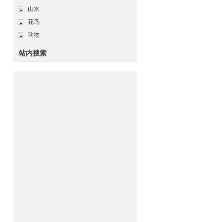
山水
花鸟
动物
站内搜索