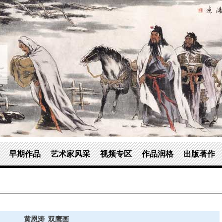
早期作品
艺术家风采
视频专区
作品润格
出版著作
黄恩涛_双鹰画