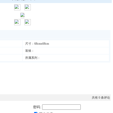
尺寸：68cmx68cm
装裱：
所属系列：
共有
0
条评论
密码: