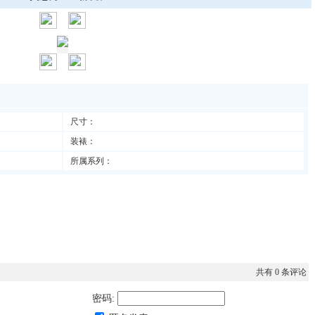
尺寸：
装裱：
所属系列：
共有
0
条评论
密码: