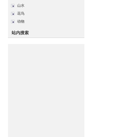
山水
花鸟
动物
站内搜索