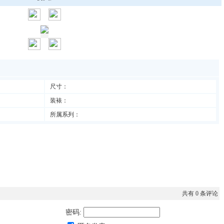
尺寸：
装裱：
所属系列：
共有
0
条评论
密码: