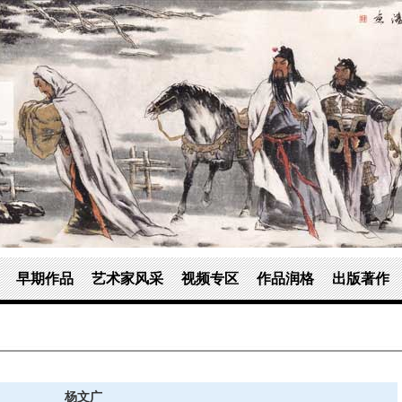
早期作品
艺术家风采
视频专区
作品润格
出版著作
杨文广